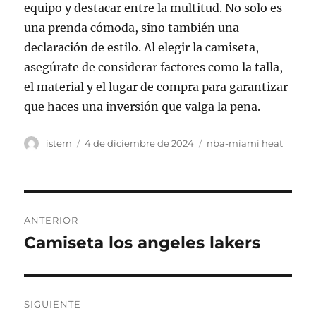
equipo y destacar entre la multitud. No solo es
una prenda cómoda, sino también una
declaración de estilo. Al elegir la camiseta,
asegúrate de considerar factores como la talla,
el material y el lugar de compra para garantizar
que haces una inversión que valga la pena.
Autor
Publicado
Categorías
istern
4 de diciembre de 2024
nba-miami heat
el
Navegación
ANTERIOR
de
Camiseta los angeles lakers
Entrada
anterior:
entradas
SIGUIENTE