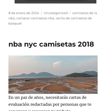
Publicado
Categorías
Etiquetas
8 de enero de 2024
Uncategorized
camisetas de la
el
nba
,
comprar camisetas nba
,
venta de camisetas de
basquet
nba nyc camisetas 2018
En un par de años, necesitarás cartas de
evaluación redactadas por personas que te