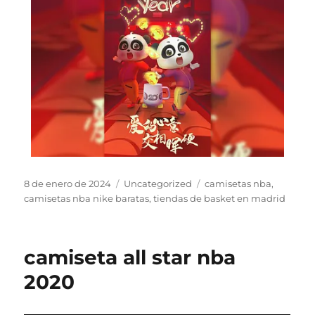
Publicado
Categorías
Etiquetas
8 de enero de 2024
Uncategorized
camisetas nba
,
el
camisetas nba nike baratas
,
tiendas de basket en madrid
camiseta all star nba
2020