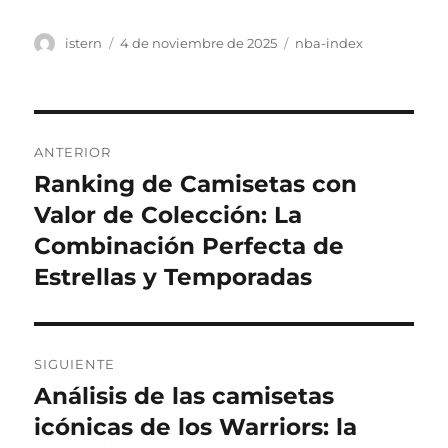
Autor
Publicado
Categorías
istern
4 de noviembre de 2025
nba-index
el
Navegación
ANTERIOR
de
Ranking de Camisetas con
Entrada
anterior:
Valor de Colección: La
entradas
Combinación Perfecta de
Estrellas y Temporadas
SIGUIENTE
Análisis de las camisetas
Entrada
siguiente:
icónicas de los Warriors: la