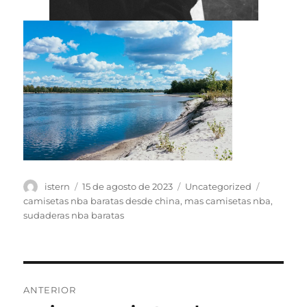
Autor
Publicado
Categorías
Etiquetas
istern
15 de agosto de 2023
Uncategorized
el
camisetas nba baratas desde china
,
mas camisetas nba
,
sudaderas nba baratas
Navegación
ANTERIOR
de