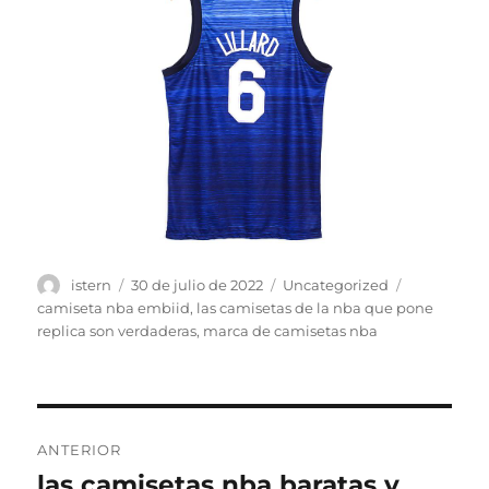
Autor
Publicado
Categorías
Etiquetas
istern
30 de julio de 2022
Uncategorized
el
camiseta nba embiid
,
las camisetas de la nba que pone
replica son verdaderas
,
marca de camisetas nba
Navegación
ANTERIOR
de
las camisetas nba baratas y
Entrada