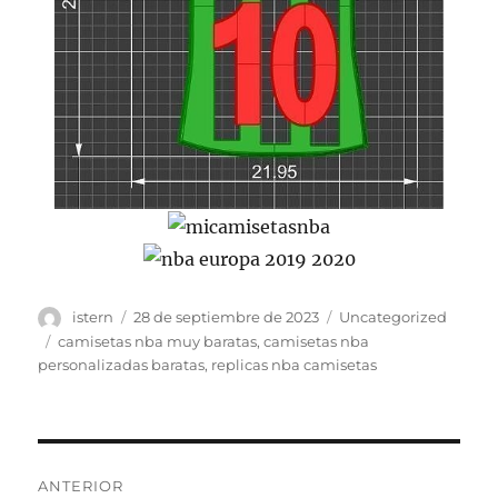
Autor
Publicado
Categorías
istern
28 de septiembre de 2023
Uncategorized
el
Etiquetas
camisetas nba muy baratas
,
camisetas nba
personalizadas baratas
,
replicas nba camisetas
Navegación
ANTERIOR