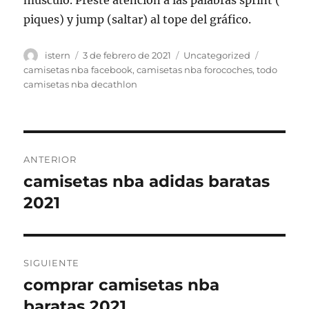
músculo. Preste atención a las palabras sprint (
piques) y jump (saltar) al tope del gráfico.
Autor
Publicado
Categorías
Etiquetas
istern
3 de febrero de 2021
Uncategorized
el
camisetas nba facebook
,
camisetas nba forocoches
,
todo
camisetas nba decathlon
Navegación
ANTERIOR
de
camisetas nba adidas baratas
Entrada
anterior:
2021
entradas
SIGUIENTE
comprar camisetas nba
Entrada
siguiente:
baratas 2021