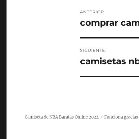
Navegación
ANTERIOR
de
comprar cami
Entrada
anterior:
entradas
SIGUIENTE
camisetas nb
Entrada
siguiente:
Camiseta de NBA Baratas Online 2024
Funciona gracias