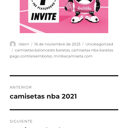
Autor
Publicado
Categorías
istern
16 de noviembre de 2023
Uncategorized
el
Etiquetas
camisetas baloncesto baratas
,
camisetas nba baratas
pago contrareembolso
,
minbacamiseta com
Navegación
ANTERIOR
de
camisetas nba 2021
Entrada
anterior:
entradas
SIGUIENTE