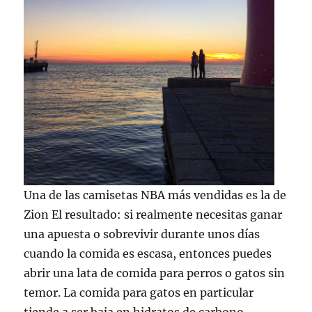
Una de las camisetas NBA más vendidas es la de
Zion El resultado: si realmente necesitas ganar
una apuesta o sobrevivir durante unos días
cuando la comida es escasa, entonces puedes
abrir una lata de comida para perros o gatos sin
temor. La comida para gatos en particular