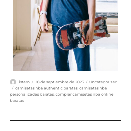
Autor
Publicado
Categorías
istern
28 de septiembre de 2023
Uncategorized
el
Etiquetas
camisetas nba authentic baratas
,
camisetas nba
personalizadas baratas
,
comprar camisetas nba online
baratas
Navegación