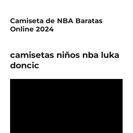
Camiseta de NBA Baratas
Online 2024
camisetas niños nba luka
doncic