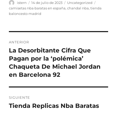
Autor
Publicado
Categorías
Etiquetas
istern
14 de julio de 2023
Uncategorized
el
camisetas nba baratas en españa
,
chandal nba
,
tienda
baloncesto madrid
Navegación
ANTERIOR
de
La Desorbitante Cifra Que
Entrada
anterior:
Pagan por la ‘polémica’
entradas
Chaqueta De Michael Jordan
en Barcelona 92
SIGUIENTE
Tienda Replicas Nba Baratas
Entrada
siguiente: