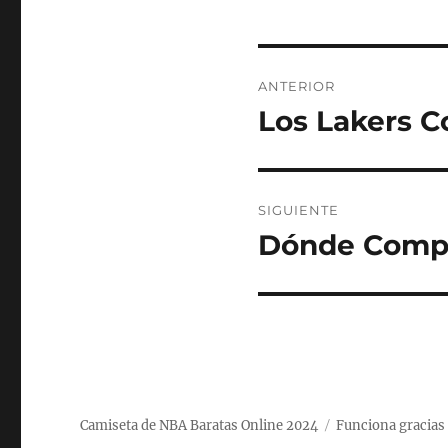
Navegación
ANTERIOR
de
Los Lakers Co
Entrada
anterior:
entradas
SIGUIENTE
Dónde Compr
Entrada
siguiente:
Camiseta de NBA Baratas Online 2024
Funciona gracias