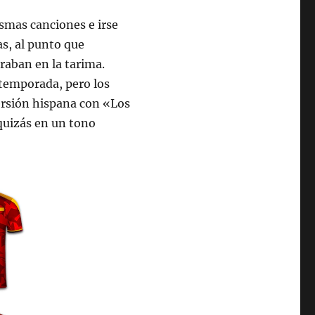
ismas canciones e irse
as, al punto que
traban en la tarima.
 temporada, pero los
versión hispana con «Los
uizás en un tono