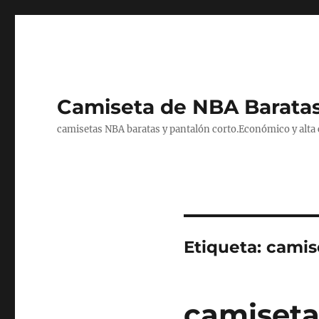
Camiseta de NBA Baratas
camisetas NBA baratas y pantalón corto.Económico y alta ca
Etiqueta:
camis
camiseta