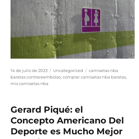
Publicado
Categorías
Etiquetas
14 de julio de 2023
Uncategorized
camisetas nba
el
baratas contrareembolso
,
comprar camisetas nba baratas
,
mis camisetas nba
Gerard Piqué: el
Concepto Americano Del
Deporte es Mucho Mejor