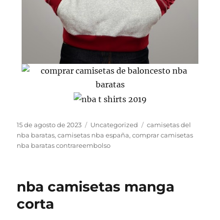
Publicado
Categorías
Etiquetas
15 de agosto de 2023
Uncategorized
camisetas del
el
nba baratas
,
camisetas nba españa
,
comprar camisetas
nba baratas contrareembolso
nba camisetas manga
corta