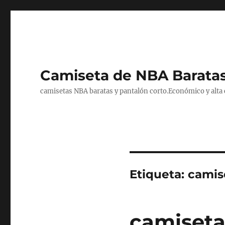
Camiseta de NBA Baratas
camisetas NBA baratas y pantalón corto.Económico y alta ca
Etiqueta:
camis
camiseta