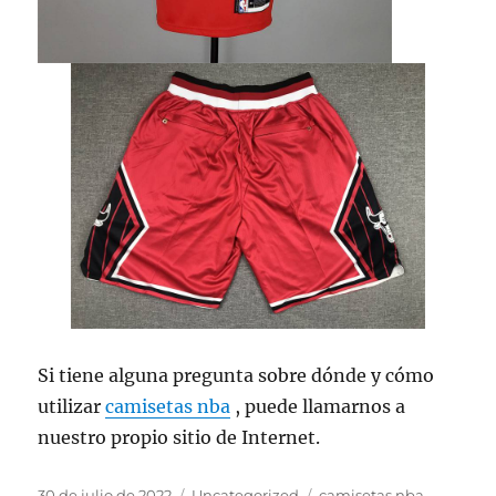
Si tiene alguna pregunta sobre dónde y cómo
utilizar
camisetas nba
, puede llamarnos a
nuestro propio sitio de Internet.
Publicado
Categorías
Etiquetas
30 de julio de 2022
Uncategorized
camisetas nba