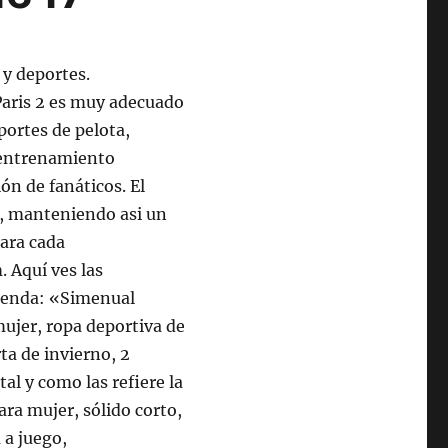
 y deportes.
 Paris 2 es muy adecuado
portes de pelota,
e entrenamiento
ón de fanáticos. El
a, manteniendo asi un
para cada
. Aquí ves las
 tienda: «Simenual
ujer, ropa deportiva de
a de invierno, 2
tal y como las refiere la
ra mujer, sólido corto,
 a juego,