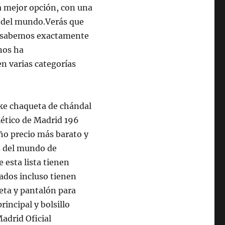
a mejor opción, con una
s del mundo.Verás que
ue sabemos exactamente
nos ha
n varias categorías
ke chaqueta de chándal
lético de Madrid 196
ño precio más barato y
es del mundo de
 esta lista tienen
nados incluso tienen
ueta y pantalón para
incipal y bolsillo
Madrid Oficial