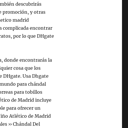
También descubrirás
e promoción, y otras
letico madrid
ea complicada encontrar
ratos, por lo que DHgate
ma, donde encontrarás la
lquier cosa que los
 de DHgate. Usa Dhgate
el mundo para chándal
orreas para tobillos
ético de Madrid incluye
le para ofrecer un
 Niño Atlético de Madrid
les ›› Chándal Del