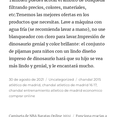
También puedes acotar el ámbito de búsqueda
filtrando precios, colores, materiales,
etc.Tenemos las mejores ofertas en los
productos que necesitas. Lave a máquina con
agua fría (se recomienda lavar a mano), no use
blanqueador con cloro para lavar.Impresión de
dinosaurio genial y color brillante: el conjunto
de pijamas para niños con un lindo diseño
impreso de dinosaurio hará que su hijo se vea
más lindo y genial, y le encantará mucho.
Publicado
Categorías
Etiquetas
30 de agosto de 2021
Uncategorized
chandal 2015
el
atlético de madrid
,
chandal atletico de madrid 16 17
,
chandal entrenamiento atletico de madrid economico
comprar online
Camiseta de NBA Baratas Online 2024
Funciona gracias a