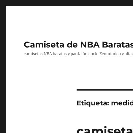
Camiseta de NBA Baratas
camisetas NBA baratas y pantalón corto.Económico y alta ca
Etiqueta:
medid
camiseta