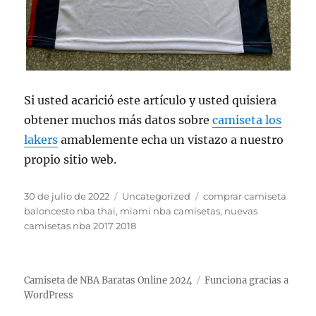
Si usted acarició este artículo y usted quisiera
obtener muchos más datos sobre
camiseta los
lakers
amablemente echa un vistazo a nuestro
propio sitio web.
Publicado
Categorías
Etiquetas
30 de julio de 2022
Uncategorized
comprar camiseta
el
baloncesto nba thai
,
miami nba camisetas
,
nuevas
camisetas nba 2017 2018
Camiseta de NBA Baratas Online 2024
Funciona gracias a
WordPress