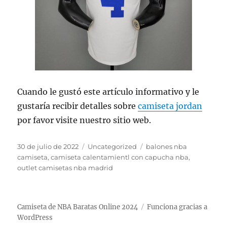
Cuando le gustó este artículo informativo y le
gustaría recibir detalles sobre
camiseta jordan
por favor visite nuestro sitio web.
Publicado
Categorías
Etiquetas
30 de julio de 2022
Uncategorized
balones nba
el
camiseta
,
camiseta calentamientl con capucha nba
,
outlet camisetas nba madrid
Camiseta de NBA Baratas Online 2024
Funciona gracias a
WordPress