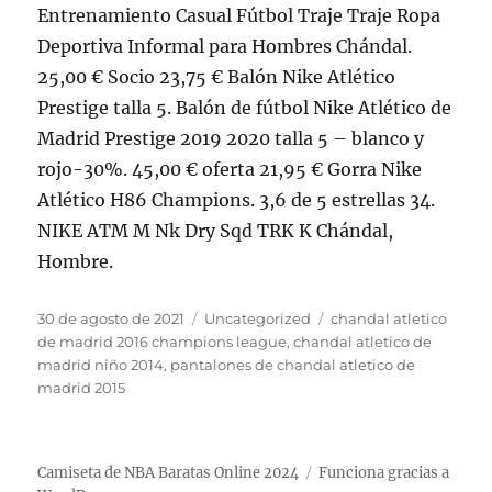
Entrenamiento Casual Fútbol Traje Traje Ropa
Deportiva Informal para Hombres Chándal.
25,00 € Socio 23,75 € Balón Nike Atlético
Prestige talla 5. Balón de fútbol Nike Atlético de
Madrid Prestige 2019 2020 talla 5 – blanco y
rojo-30%. 45,00 € oferta 21,95 € Gorra Nike
Atlético H86 Champions. 3,6 de 5 estrellas 34.
NIKE ATM M Nk Dry Sqd TRK K Chándal,
Hombre.
Publicado
Categorías
Etiquetas
30 de agosto de 2021
Uncategorized
chandal atletico
el
de madrid 2016 champions league
,
chandal atletico de
madrid niño 2014
,
pantalones de chandal atletico de
madrid 2015
Camiseta de NBA Baratas Online 2024
Funciona gracias a