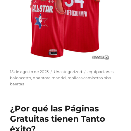
Publicado
Categorías
Etiquetas
15 de agosto de 2023
Uncategorized
equipaciones
el
baloncesto
,
nba store madrid
,
replicas camisetas nba
baratas
¿Por qué las Páginas
Gratuitas tienen Tanto
éxito?