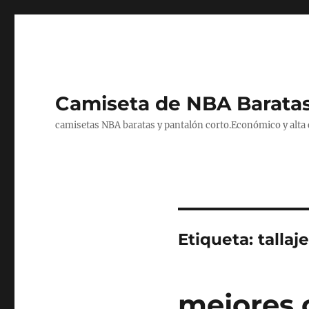
Camiseta de NBA Baratas
camisetas NBA baratas y pantalón corto.Económico y alta ca
Etiqueta:
tallaj
mejores 