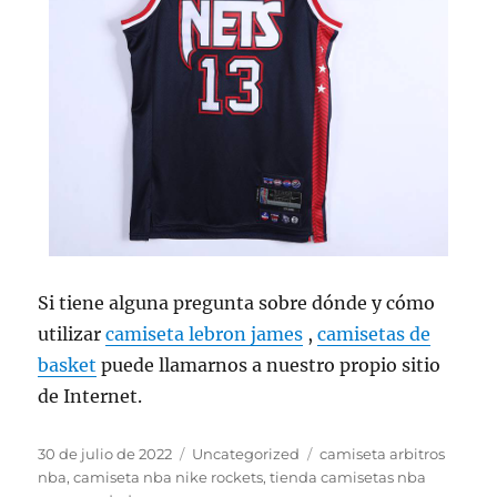
Si tiene alguna pregunta sobre dónde y cómo
utilizar
camiseta lebron james
,
camisetas de
basket
puede llamarnos a nuestro propio sitio
de Internet.
Publicado
Categorías
Etiquetas
30 de julio de 2022
Uncategorized
camiseta arbitros
el
nba
,
camiseta nba nike rockets
,
tienda camisetas nba