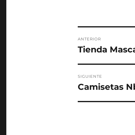
Navegación
ANTERIOR
de
Tienda Masc
Entrada
anterior:
entradas
SIGUIENTE
Camisetas Nb
Entrada
siguiente: