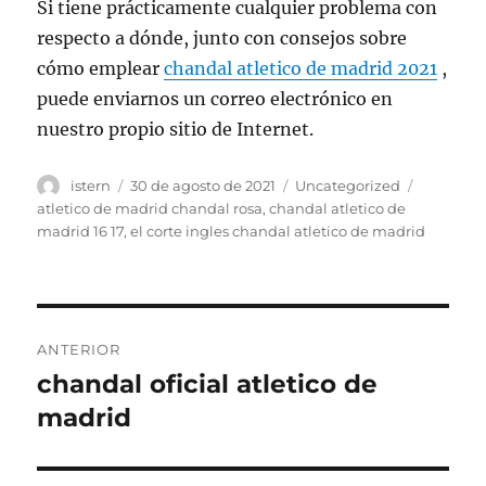
Si tiene prácticamente cualquier problema con
respecto a dónde, junto con consejos sobre
cómo emplear
chandal atletico de madrid 2021
,
puede enviarnos un correo electrónico en
nuestro propio sitio de Internet.
Autor
Publicado
Categorías
Etiqueta
istern
30 de agosto de 2021
Uncategorized
el
atletico de madrid chandal rosa
,
chandal atletico de
madrid 16 17
,
el corte ingles chandal atletico de madrid
Navegación
ANTERIOR
de
chandal oficial atletico de
Entrada
anterior:
madrid
entradas