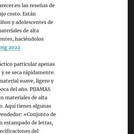
arecer en las reseñas de
jo costo. Están
niños y adolescentes de
teriales de alta
centes, haciéndolos
psg 2022
ráctico particular apenas
 y se seca rápidamente.
aterial suave, ligero y
época del año. PIJAMAS
 materiales de alta
ño. Aquí tienes algunas
l vendedor: «Conjunto de
on estampado de letras,
ecificaciones del