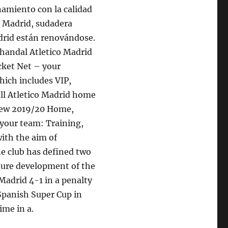
amiento con la calidad
e Madrid, sudadera
drid están renovándose.
chandal Atletico Madrid
cket Net – your
which includes VIP,
all Atletico Madrid home
 new 2019/20 Home,
 your team: Training,
ith the aim of
he club has defined two
ture development of the
 Madrid 4-1 in a penalty
 Spanish Super Cup in
ime in a.