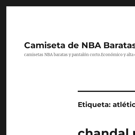
Camiseta de NBA Baratas
camisetas NBA baratas y pantalón corto.Económico y alta ca
Etiqueta:
atlét
chandal 