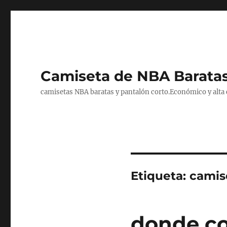
Camiseta de NBA Baratas
camisetas NBA baratas y pantalón corto.Económico y alta ca
Etiqueta:
camis
donde co