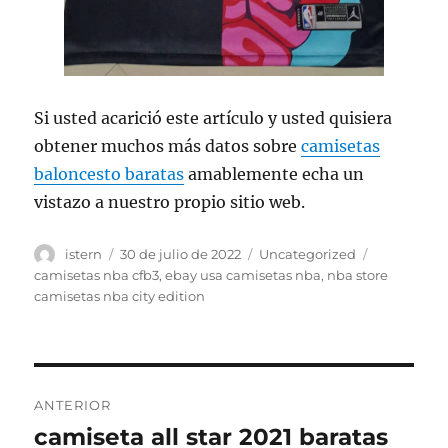
Si usted acarició este artículo y usted quisiera
obtener muchos más datos sobre
camisetas
baloncesto baratas
amablemente echa un
vistazo a nuestro propio sitio web.
Autor
Publicado
Categorías
Etiquetas
istern
30 de julio de 2022
Uncategorized
el
camisetas nba cfb3
,
ebay usa camisetas nba
,
nba store
camisetas nba city edition
Navegación
ANTERIOR
de
camiseta all star 2021 baratas
Entrada